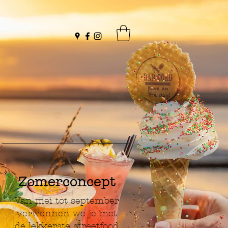
Zomerconcept
Van mei tot september
verwennen we je met
de lekkerste streetfood