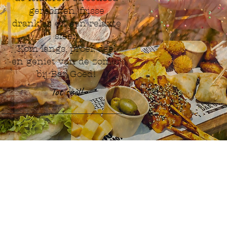
gerechten, frisse
drankjes en een relaxte
sfeer.
Kom langs, proef, deel
en geniet van de zomer
bij Bar Goed!
Tot snel!