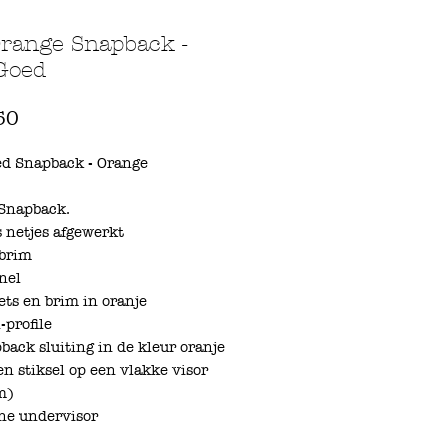
range Snapback -
Goed
Prijs
50
ed Snapback - Orange
 Snapback.
s netjes afgewerkt
 brim
nel
ets en brim in oranje
-profile
back sluiting in de kleur oranje
jen stiksel op een vlakke visor
m)
ne undervisor