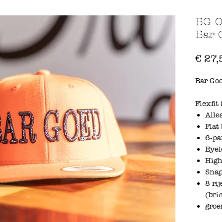
BG O
Bar 
€ 27,
Bar Go
Flexfit
Alle
Flat
6-pa
Eyel
High
Snap
8 ri
(bri
groe