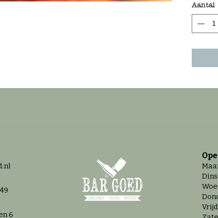
Aantal
Ope
.nl
Maan
Dins
Woen
 49
Dond
Vrij
en 6
Zate