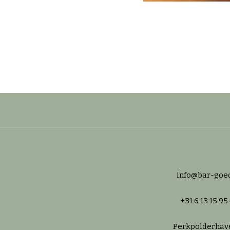
info@bar-goed
+31 6 13 15 95
Perkpolderhav