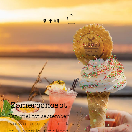
Zomerconcept
Van mei tot september
verwennen we je met
de lekkerste streetfood