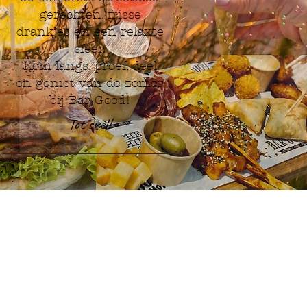
gerechten, frisse
drankjes en een relaxte
sfeer.
Kom langs, proef, deel
en geniet van de zomer
bij Bar Goed!
Tot snel!