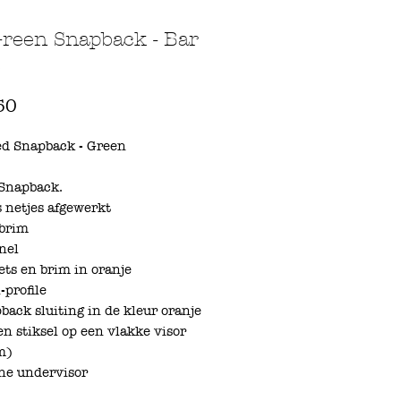
reen Snapback - Bar
Prijs
50
ed Snapback - Green
 Snapback.
s netjes afgewerkt
 brim
nel
ets en brim in oranje
-profile
back sluiting in de kleur oranje
jen stiksel op een vlakke visor
m)
ne undervisor