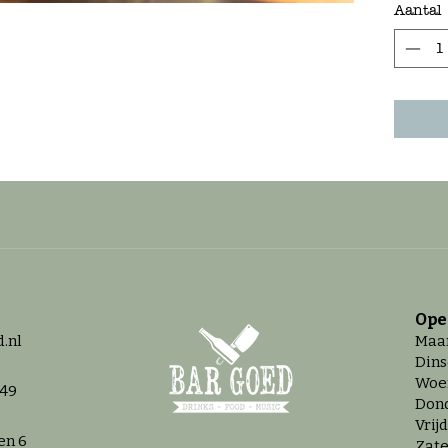
Aantal
Ope
.nl
Maan
Dins
Woen
 49
Dond
Vrij
en 6
Zate