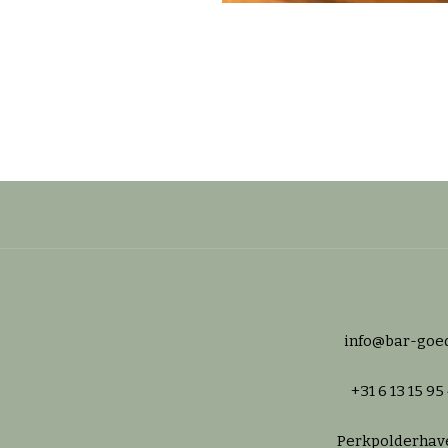
info@bar-goed
+31 6 13 15 95
Perkpolderhav