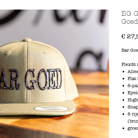
BG G
Goed
€ 27,
Bar Go
Flexfit
Alle
Flat
6-pa
Eyel
High
Snap
8 ri
(bri
groe