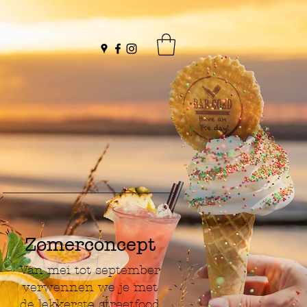
Zomerconcept
Van mei tot september
verwennen we je met
de lekkerste streetfood