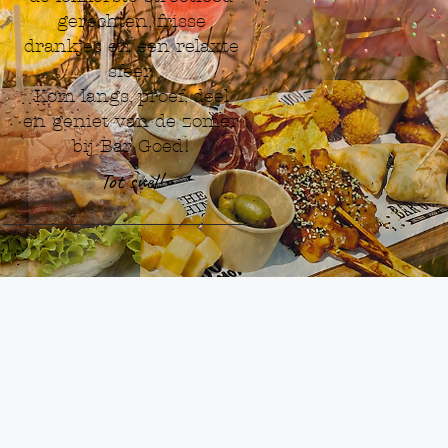
gerechten, frisse
drankjes en een relaxte
sfeer.
Kom langs, proef, deel
en geniet van de zomer
bij Bar Goed!
Tot snel!