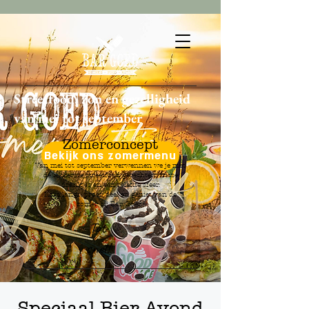
Streetfood, zon en gezelligheid
van mei tot september
Zomerconcept
Bekijk ons zomermenu
Van mei tot september verwennen we je met
de lekkerste streetfood gerechten, frisse
drankjes en een relaxte sfeer.
Kom langs, proef, deel en geniet van de
zomer bij Bar Goed!
Tot
snel!
Speciaal Bier Avond