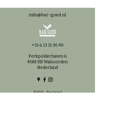
info@bar-goed.nl
+31 6 13 15 95 49
Perkpolderhaven 6
4588 RB Walsoorden
Nederland
©2025 - Bar Goed
Openingstijd
en
Maandag: Gesloten
Dinsdag: Gesloten
Woensdag: 11.00-22:00
Donderdag: 11:00–22:00
Vrijdag: 11:00–23:00