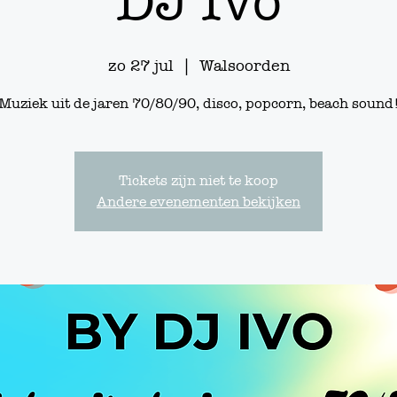
DJ Ivo
zo 27 jul
  |  
Walsoorden
Muziek uit de jaren 70/80/90, disco, popcorn, beach sound
Tickets zijn niet te koop
Andere evenementen bekijken