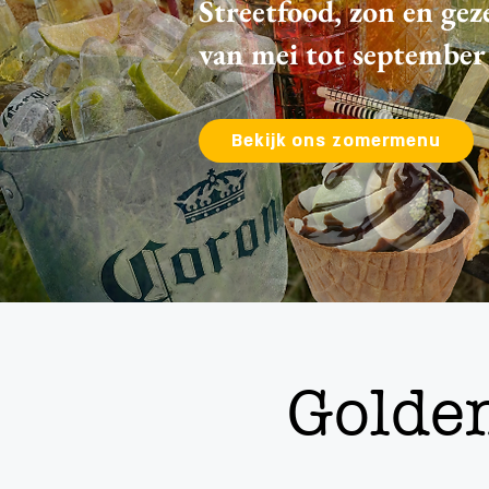
Streetfood, zon en gez
van mei tot september
Bekijk ons zomermenu
Golden