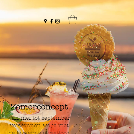
Zomerconcept
Van mei tot september
verwennen we je met
de lekkerste streetfood