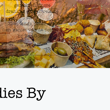
gerechten, frisse
drankjes en een relaxte
sfeer.
Kom langs, proef, deel
en geniet van de zomer
bij Bar Goed!
Tot snel!
dies By