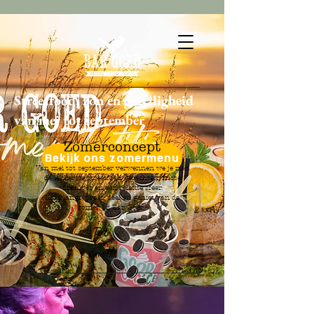
Streetfood, zon en gezelligheid
van mei tot september
Zomerconcept
Bekijk ons zomermenu
Van mei tot september verwennen we je met
de lekkerste streetfood gerechten, frisse
drankjes en een relaxte sfeer.
Kom langs, proef, deel en geniet van de
zomer bij Bar Goed!
Tot
snel!