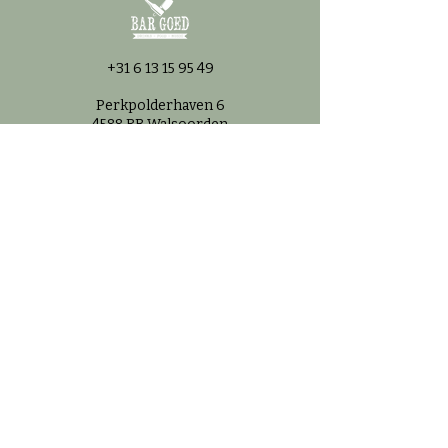
+31 6 13 15 95 49
Perkpolderhaven 6
4588 RB Walsoorden
Nederland
©2025 - Bar Goed
Openingstijd
en
Maandag: Gesloten
Dinsdag: Gesloten
Woensdag: 11.00-22:00
Donderdag: 11:00–22:00
Vrijdag: 11:00–23:00
Zaterdag: 10:00–23:00
Zondag: 10:00–22:00