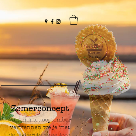
Zomerconcept
Van mei tot september
verwennen we je met
de lekkerste streetfood