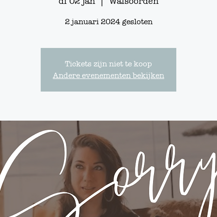
di 02 jan
  |  
Walsoorden
2 januari 2024 gesloten
Tickets zijn niet te koop
Andere evenementen bekijken