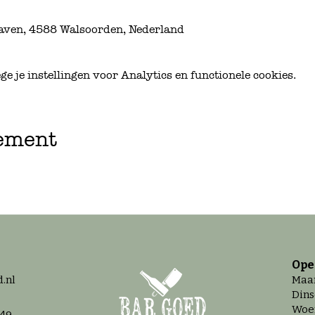
aven, 4588 Walsoorden, Nederland
 je instellingen voor Analytics en functionele cookies.
nement
Ope
.nl
Maan
Dins
Woen