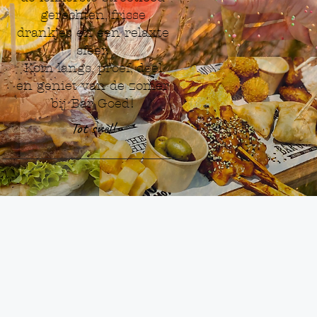
gerechten, frisse
drankjes en een relaxte
sfeer.
Kom langs, proef, deel
en geniet van de zomer
bij Bar Goed!
Tot snel!