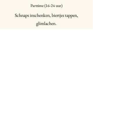
Parttime (16-24 uur)
Schnaps inschenken, biertjes tappen,
glimlachen.
Solliciteer
Keukenmedewerker / sous chef
Fulltime (32-40 uur)
De mooiste gerechten enthousiast
voorbereiden!
Solliciteer