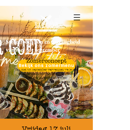
Streetfood, zon en gezelligheid
van mei tot september
Zomerconcept
Bekijk ons zomermenu
Van mei tot september verwennen we je met
de lekkerste streetfood gerechten, frisse
drankjes en een relaxte sfeer.
Kom langs, proef, deel en geniet van de
zomer bij Bar Goed!
Tot
snel!
Vrijdag 17 juli